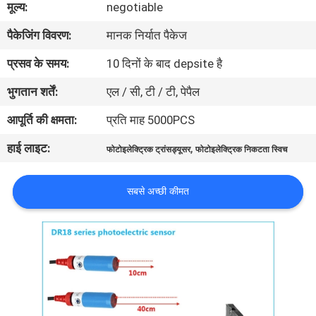
मूल्य:
negotiable
गुणवत्ता
पैकेजिंग विवरण:
मानक निर्यात पैकेज
नियंत्रण
प्रसव के समय:
10 दिनों के बाद depsite है
संपर्क
भुगतान शर्तें:
एल / सी, टी / टी, पेपैल
करें
आपूर्ति की क्षमता:
प्रति माह 5000PCS
हाई लाइट:
,
फोटोइलेक्ट्रिक ट्रांसड्यूसर
फोटोइलेक्ट्रिक निकटता स्विच
समाचार
सबसे अच्छी कीमत
एक
उद्धरण
की
विनती
करे