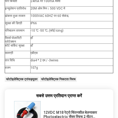
भार बिजली
24mA पर 100mA मैक्स
इन्सुलेशन प्रतिरोध
20M ओम मिन। 500 VDC में
ढांकता हुआ ताकत
1000VAC 60HZ पर 60 सेकंड;
सुरक्षा की डिग्री
IP66
परिचालन तापमान
-10 ℃ -50 ℃; (कोई Icing)
रिवर्स पोलारिटी
हाँ
प्रोटेक्शन
शॉर्ट सर्किट सुरक्षा
हाँ
सामग्री
एबीएस
तार विधि
dia4 * 2 एम / -3wires
वजन
107g
फोटोइलेक्ट्रिक ट्रांसड्यूसर
फोटोइलेक्ट्रिक निकटता स्विच
सबसे उत्तम प्रतिदान प्राप्त करें
12VDC M18 रेट्रो चिंतनशील बेलनाकार
Photoelectric सेंसर स्विच 2 मीटर