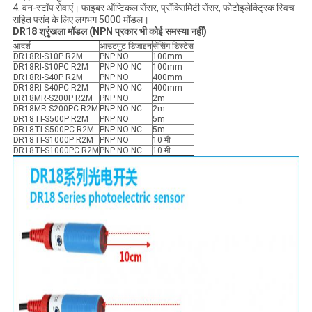
4. वन-स्टॉप सेवाएं। फाइबर ऑप्टिकल सेंसर, प्रॉक्सिमिटी सेंसर, फोटोइलेक्ट्रिक स्विच
सहित पसंद के लिए लगभग 5000 मॉडल।
DR18 श्रृंखला मॉडल (NPN प्रकार भी कोई समस्या नहीं)
आदर्श
आउटपुट डिजाइन
सेंसिंग डिस्टेंस
DR18RI-S10P R2M
PNP NO
100mm
DR18RI-S10PC R2M
PNP NO NC
100mm
DR18RI-S40P R2M
PNP NO
400mm
DR18RI-S40PC R2M
PNP NO NC
400mm
DR18MR-S200P R2M
PNP NO
2m
DR18MR-S200PC R2M
PNP NO NC
2m
DR18TI-S500P R2M
PNP NO
5m
DR18TI-S500PC R2M
PNP NO NC
5m
DR18TI-S1000P R2M
PNP NO
10 मी
DR18TI-S1000PC R2M
PNP NO NC
10 मी