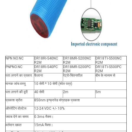
NPN NO.NC
DR18RI-S40NC
DR18MR-S200NC
DR18TI-S500NC
R2M
R2M
R2M
PNPNO.NC
DR18RI-S40PC
DR18MR-S200PC
DR18TI-S500PC
R2M
R2M
R2M
पता लगाने का प्रकार
फैलाना
रेट्रो-चिंतनशील
बीम के माध्यम से
मानक जांच वस्तु
10 सेमी * 10 सेमी (श्वेत पत्र)
पता लगाने की दूरी
40 सेमी
2m
5m
प्रकाश स्रोत
850nm इन्फ्रारेड संग्राहक प्रकाश
ऑपरेटिंग वोल्टेज
12-24 VDC +/- 10%
जवाब देने का समय
0.3ms मैक्स।
वर्तमान खपत
15mA मैक्स।