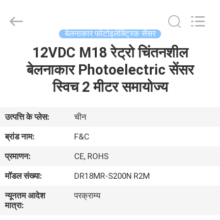
F&C
Sensing
Technology
(Hunan)
Co.,Ltd.
बेलनाकार फोटोइलेक्ट्रिक सेंसर
All
Rights
Reserved.
12VDC M18 रेट्रो चिंतनशील
घर
बेलनाकार Photoelectric सेंसर
उत्पाद
स्विच 2 मीटर समायोज्य
हमारे
उत्पत्ति के प्लेस:
चीन
बारे
ब्रांड नाम:
F&C
में
प्रमाणन:
CE, ROHS
मॉडल संख्या:
DR18MR-S200N R2M
कारखाना
न्यूनतम आदेश
परक्राम्य
भ्रमण
मात्रा: