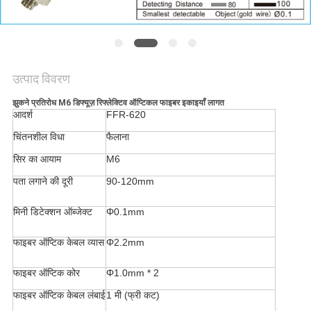
साइटमैप
PRIVACY
उत्पाद विवरण
POLICY
झुकने प्रतिरोध M6 डिफ्यूज़ रिफ्लेक्टिव ऑप्टिकल फाइबर इकाइयाँ लागत
आदर्श
FFR-620
चिंतनशील विधा
फैलाना
सिर का आयाम
M6
पता लगाने की दूरी
90-120mm
मिनी डिटेक्शन ऑब्जेक्ट
Φ0.1mm
फाइबर ऑप्टिक केबल व्यास
Φ2.2mm
फाइबर ऑप्टिक कोर
Φ1.0mm * 2
फाइबर ऑप्टिक केबल लंबाई
1 मी (फ्री कट)