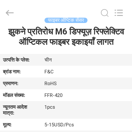
F&C
Sensing
Technology
(Hunan)
Co.,Ltd.
फाइबर ऑप्टिक सेंसर
All
Rights
Reserved.
झुकने प्रतिरोध M6 डिफ्यूज़ रिफ्लेक्टिव
घर
ऑप्टिकल फाइबर इकाइयाँ लागत
उत्पाद
उत्पत्ति के प्लेस:
चीन
हमारे
ब्रांड नाम:
F&C
बारे
प्रमाणन:
RoHS
में
मॉडल संख्या:
FFR-420
न्यूनतम आदेश
1pcs
कारखाना
मात्रा:
भ्रमण
मूल्य:
5-15USD/Pcs