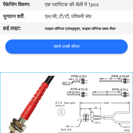
पैकेजिंग विवरण:
एक प्लास्टिक की थैली में 1pcs
गुणवत्ता
नियंत्रण
भुगतान शर्तें:
एल/सी, टी/टी, पश्चिमी संघ
हाई लाइट:
,
फाइबर ऑप्टिक ट्रांसड्यूसर
फाइबर ऑप्टिक दबाव सेंसर
संपर्क
करें
सबसे अच्छी कीमत
समाचार
एक
उद्धरण
की
विनती
करे