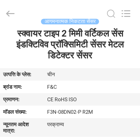
स्वचालन
सेंसर
supplier.
Copyright
©
आगमनात्मक निकटता सेंसर
2019
-
2025
स्क्वायर टाइप 2 मिमी वर्टिकल सेंस
घर
F&C
Sensing
Technology
इंडक्टिविव प्रॉक्सिमिटी सेंसर मेटल
(Hunan)
Co.,Ltd.
उत्पाद
डिटेक्टर सेंसर
All
Rights
Reserved.
हमारे
उत्पत्ति के प्लेस:
चीन
बारे
ब्रांड नाम:
F&C
में
प्रमाणन:
CE RoHS ISO
मॉडल संख्या:
F3N-08DN02-P R2M
कारखाना
न्यूनतम आदेश
परक्राम्य
भ्रमण
मात्रा: