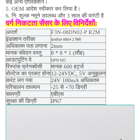
कई अन्य एप्लिकेशन।
5. OEM आदेश स्वीकार कर लिया है।
6. नि: शुल्क नमूने उपलब्ध और 3 साल की वारंटी है
वर्ग निकटता सेंसर के लिए विनिर्देशों:
आदर्श
F3N-08DN02-P R2M
इंडक्शन तरीका
ऊर्ध्वाधर संवेदन 2 मिमी
अधिकतम पता लगाना
2mm
मानक संवेदन वस्तु
8 * 8 * 1 (लौह)
आउटपुटिंग वे
NPN NO
रिस्पांस फ्रेनक्वेंसी
मानक 600 हर्ट्ज
वोल्टेज का प्रकट होना
12-24VDC, 5V अनुकूलन
करंट लग गया
24V 100mA अधिकतम
परिचालन तापमान
-25 से +70 डिग्री
सामग्री
एबीएस
सुरक्षा की डिग्री
IP67