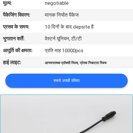
मूल्य:
negotiable
गुणवत्ता
पैकेजिंग विवरण:
मानक निर्यात पैकेज
नियंत्रण
प्रसव के समय:
10 दिनों के बाद depsite है
संपर्क
भुगतान शर्तें:
वेस्टर्न यूनियन, टी/टी
करें
आपूर्ति की क्षमता:
प्रति माह 10000pcs
हाई लाइट:
,
आगमनात्मक प्रॉक्सी स्विच
प्रेरक निकटता स्विच
समाचार
सबसे अच्छी कीमत
एक
उद्धरण
की
विनती
करे