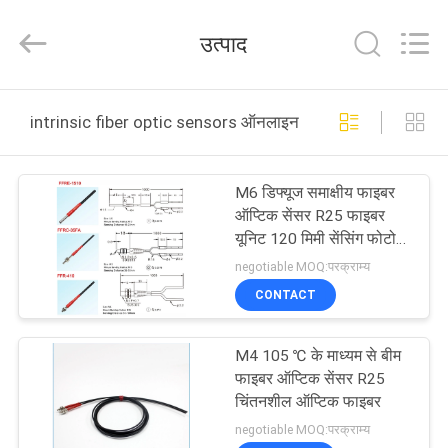
F&C
Sensing
Technology
उत्पाद
(Hunan)
Co.,Ltd.
All
Rights
Reserved.
घर
intrinsic fiber optic sensors ऑनलाइन निर्माण
उत्पाद
M6 डिफ्यूज समाक्षीय फाइबर
ऑप्टिक सेंसर R25 फाइबर
हमारे
यूनिट 120 मिमी सेंसिंग फोटो
सेंसर
बारे
negotiable MOQ:परक्राम्य
CONTACT
में
M4 105 ℃ के माध्यम से बीम
कारखाना
फाइबर ऑप्टिक सेंसर R25
भ्रमण
चिंतनशील ऑप्टिक फाइबर
negotiable MOQ:परक्राम्य