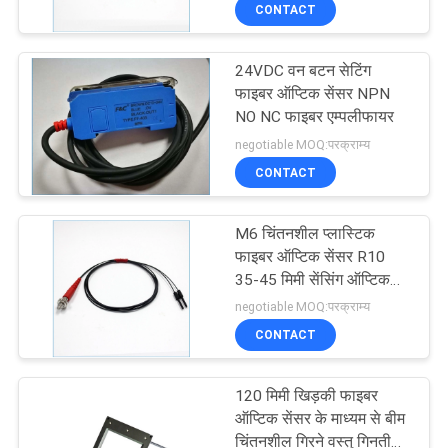
CONTACT
गुणवत्ता
नियंत्रण
24VDC वन बटन सेटिंग
फाइबर ऑप्टिक सेंसर NPN
संपर्क
NO NC फाइबर एम्पलीफायर
negotiable MOQ:परक्राम्य
करें
CONTACT
समाचार
M6 चिंतनशील प्लास्टिक
फाइबर ऑप्टिक सेंसर R10
एक
35-45 मिमी सेंसिंग ऑप्टिक
फाइबर
negotiable MOQ:परक्राम्य
उद्धरण
CONTACT
की
विनती
120 मिमी खिड़की फाइबर
ऑप्टिक सेंसर के माध्यम से बीम
करे
चिंतनशील गिरने वस्तु गिनती