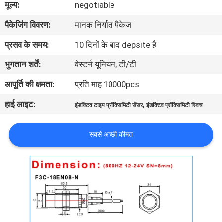
मूल्य:
negotiable
गुणवत्ता
पैकेजिंग विवरण:
मानक निर्यात पैकेज
नियंत्रण
प्रसव के समय:
10 दिनों के बाद depsite है
संपर्क
भुगतान शर्तें:
वेस्टर्न यूनियन, टी/टी
करें
आपूर्ति की क्षमता:
प्रति माह 10000pcs
हाई लाइट:
,
इंडक्टिव टाइप प्रॉक्सिमिटी सेंसर
इंडक्टिव प्रॉक्सिमिटी स्विच
एक
उद्धरण
सबसे अच्छी कीमत
की
विनती
करे
समाचार