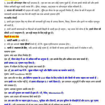
1.
24-घंटे ऑनलाइन सेवा
यहाँ उपलब्ध है।
एक बार जब आप कोई प्रश्न पूछते हैं, तो बस हमसे संपर्क करें और हमारे
पेशेवर कर्मचारी बहुत जल्दी जवाब देंगे।
ईमेल, स्काइप, व्हाट्सएप या ऑनलाइन संदेश स्वीकार्य हैं।
2.
बाजार की जानकारी
भी प्रदान की जाएगी।
चूँकि हम सेंसर के एक अनुभवी निर्माता हैं, सेंसर के बारे में बाज़ार की
जानकारी आपको तब तक पेश की जाएगी जब तक आपको ज़रूरत होगी
पर-खरीद सेवाएँ:
1. हमारे द्वारा प्रदान किए गए सेंसर की जानकारी पूरी तरह से उत्पाद विवरण, चित्र, वितरण और इतने पर सहित प्रस्तुत
की जाती है;
2. सभी अपनी समस्याओं या चिंताओं को हमारी बिक्री से जल्दी हल हो जाएगा।
यह ध्यान देने योग्य है कि;
हमारे सेंसर की
कीमतें
काफी
परक्राम्य हैं।
हम बड़ी मात्रा के लिए बड़ी छूट है।
बिक्री के बाद सेवा
1.
वारंटी अवधि
18 महीने है।
2. यदि हम आपको
गलत हिस्से
भेजते हैं, तो नि: शुल्क प्रतिस्थापन उपलब्ध होगा।
3.
भागों
की
स्थापना के लिए
, यदि आपके कोई प्रश्न हैं, तो किसी भी समय हमसे संपर्क करने में संकोच न करें।
सामान्य प्रश्न
प्रश्न: क्या आप सेंसर निर्माता हैं?
एक: हाँ,
सेंसर क्षेत्र में 30 से अधिक वर्षों का अनुभव है।
हम आपके लिए और अधिक लाभ कमा सकते हैं।
हमारे उत्पाद CE प्रमाण पत्र दिया है।
प्रश्न: मैं परीक्षण के लिए नमूने प्राप्त कर सकते हैं?
एक: हाँ,
हम अपने पक्ष में नि
:
शुल्क परीक्षण नमूने और शिपिंग लागत का समर्थन करते हैं।
प्रश्न: अपने leadtime क्या है?
एक: आम तौर पर बोल,
हम विभिन्न प्रकार के 110 मॉडल के लिए स्टॉक है और किसी भी समय जहाज कर सकते हैं
।
अगर
हमारे
पास स्टॉक नहीं है, तो
हमारा लीडटाइम 5-7 कार्य दिवस है।
हम उत्पादन अनुसूची में खींच जाएगा अगर आपकी
मांग तत्काल है।
प्रश्न: आपका भुगतान अवधि क्या है?
एक:
आप हमें भुगतान कर सकते हैं द्वारा टी / टी, पेपैल, Westunion है।
प्रश्न: आप लदान की व्यवस्था कैसे करते हैं?
एक:
हम आम तौर पर जहाज द्वारा Fedex, यूपीएस और टीएनटी, हम इस कूरियर के वीआईपी हैं और 60% छूट प्राप्त
करते हैं।
यदि आवश्यकता हो तो हम अन्य जहाज विधि को भी स्वीकार कर सकते हैं।