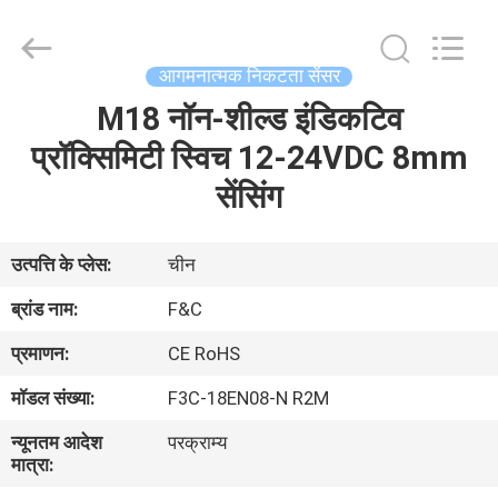
स्वचालन
सेंसर
आपूर्तिकर्ता.
Copyright
©
आगमनात्मक निकटता सेंसर
2019
-
2025
M18 नॉन-शील्ड इंडिकटिव
घर
industrial-
automationsensors.com.
All
प्रॉक्सिमिटी स्विच 12-24VDC 8mm
Rights
Reserved.
उत्पाद
सेंसिंग
हमारे
उत्पत्ति के प्लेस:
चीन
बारे
ब्रांड नाम:
F&C
में
प्रमाणन:
CE RoHS
मॉडल संख्या:
F3C-18EN08-N R2M
कारखाना
न्यूनतम आदेश
परक्राम्य
भ्रमण
मात्रा: