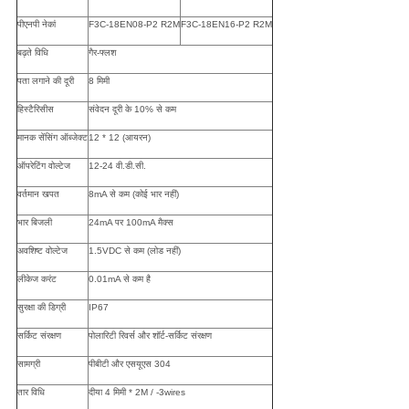
पीएनपी नेकां
F3C-18EN08-P2 R2M
F3C-18EN16-P2 R2M
बढ़ते विधि
गैर-फ्लश
पता लगाने की दूरी
8 मिमी
हिस्टैरिसीस
संवेदन दूरी के 10% से कम
मानक सेंसिंग ऑब्जेक्ट
12 * 12 (आयरन)
ऑपरेटिंग वोल्टेज
12-24 वी.डी.सी.
वर्तमान खपत
8mA से कम (कोई भार नहीं)
भार बिजली
24mA पर 100mA मैक्स
अवशिष्ट वोल्टेज
1.5VDC से कम (लोड नहीं)
लीकेज करंट
0.01mA से कम है
सुरक्षा की डिग्री
IP67
सर्किट संरक्षण
पोलारिटी रिवर्स और शॉर्ट-सर्किट संरक्षण
सामग्री
पीबीटी और एसयूएस 304
तार विधि
दीया 4 मिमी * 2M / -3wires