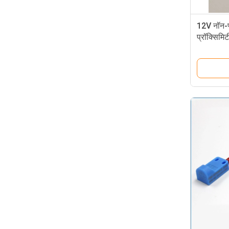
12V नॉन-फ
प्रॉक्सिमि
स्विच