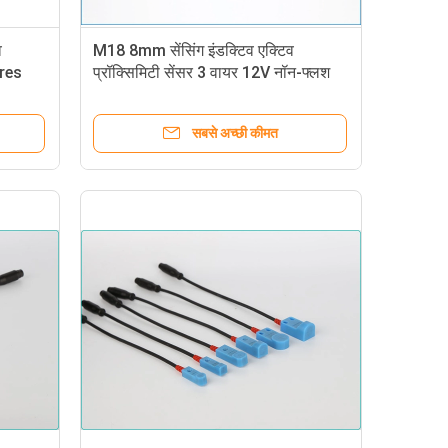
व
M18 8mm सेंसिंग इंडक्टिव एक्टिव
ires
प्रॉक्सिमिटी सेंसर 3 वायर 12V नॉन-फ्लश
इंडक्टिविव स्विच
सबसे अच्छी कीमत