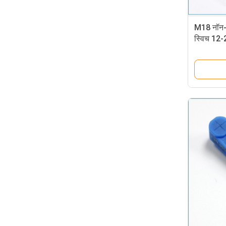
M18 नॉन-श
स्विच 12