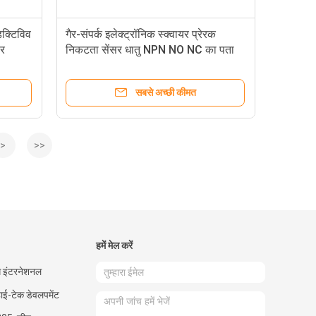
डक्टिविव
गैर-संपर्क इलेक्ट्रॉनिक स्क्वायर प्रेरक
सर
निकटता सेंसर धातु NPN NO NC का पता
लगाएं
सबसे अच्छी कीमत
>
>>
हमें मेल करें
ोंग इंटरनेशनल
 हाई-टेक डेवलपमेंट