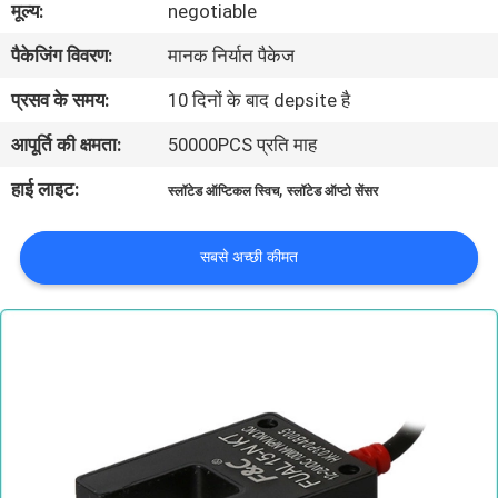
मूल्य:
negotiable
गुणवत्ता
पैकेजिंग विवरण:
मानक निर्यात पैकेज
नियंत्रण
प्रसव के समय:
10 दिनों के बाद depsite है
संपर्क
आपूर्ति की क्षमता:
50000PCS प्रति माह
करें
हाई लाइट:
,
स्लॉटेड ऑप्टिकल स्विच
स्लॉटेड ऑप्टो सेंसर
समाचार
सबसे अच्छी कीमत
एक
उद्धरण
की
विनती
करे