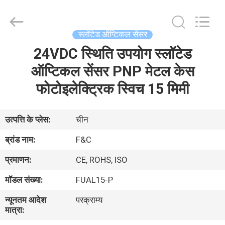
F&C
Sensing
Technology
(Hunan)
Co.,Ltd.
स्लॉटेड ऑप्टिकल सेंसर
All
Rights
Reserved.
24VDC स्थिति उपयोग स्लॉटेड
घर
ऑप्टिकल सेंसर PNP मेटल केस
उत्पाद
फोटोइलेक्ट्रिक स्विच 15 मिमी
हमारे
उत्पत्ति के प्लेस:
चीन
बारे
ब्रांड नाम:
F&C
में
प्रमाणन:
CE, ROHS, ISO
मॉडल संख्या:
FUAL15-P
कारखाना
न्यूनतम आदेश
परक्राम्य
भ्रमण
मात्रा: