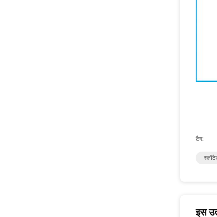
टैग:
स्लॉटे
इस उत्