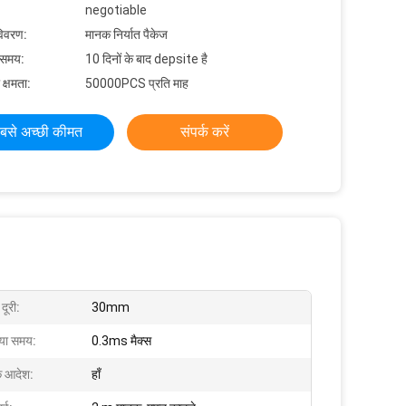
negotiable
विवरण:
मानक निर्यात पैकेज
 समय:
10 दिनों के बाद depsite है
 क्षमता:
50000PCS प्रति माह
बसे अच्छी कीमत
संपर्क करें
दूरी:
30mm
िया समय:
0.3ms मैक्स
के आदेश:
हाँ