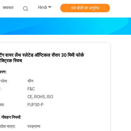
Hindi
समाचार
एक बोली का अनुरोध
िंग वायर लेंथ स्लेटेड ऑप्टिकल सेंसर 30 मिमी फोर्क
क्ट्रिक स्विच
िवरण:
 प्लेस:
चीन
:
F&C
CE, ROHS, ISO
्या:
FUP30-P
 नौवहन नियमों:
देश मात्रा:
परक्राम्य