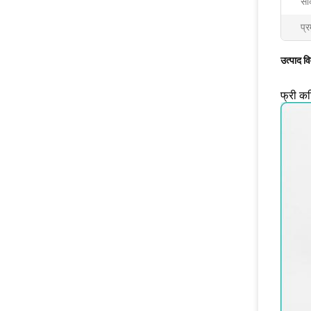
सर्
प्र
उत्पाद व
फ्री कट