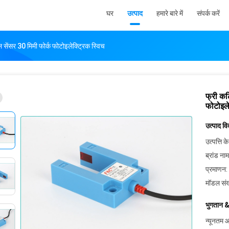
घर
उत्पाद
हमारे बारे में
संपर्क करें
ल सेंसर 30 मिमी फोर्क फोटोइलेक्ट्रिक स्विच
फ्री कट
फोटोइले
उत्पाद व
उत्पत्ति के
ब्रांड नाम
प्रमाणन:
मॉडल संख
भुगतान &
न्यूनतम आ