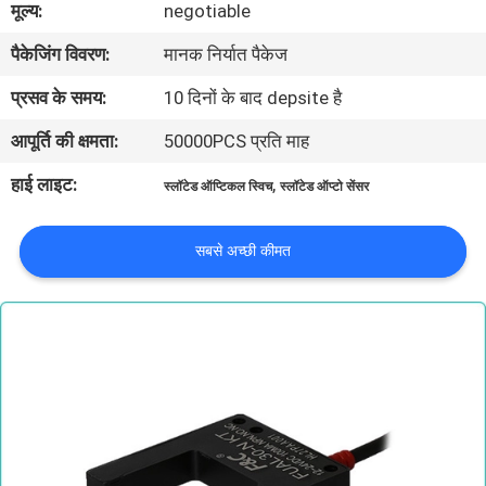
मूल्य:
negotiable
गुणवत्ता
पैकेजिंग विवरण:
मानक निर्यात पैकेज
नियंत्रण
प्रसव के समय:
10 दिनों के बाद depsite है
संपर्क
आपूर्ति की क्षमता:
50000PCS प्रति माह
करें
हाई लाइट:
,
स्लॉटेड ऑप्टिकल स्विच
स्लॉटेड ऑप्टो सेंसर
समाचार
सबसे अच्छी कीमत
एक
उद्धरण
की
विनती
करे