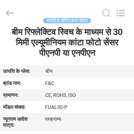
F&C
Sensing
Technology
(Hunan)
Co.,Ltd.
स्लॉटेड ऑप्टिकल सेंसर
All
Rights
Reserved.
बीम रिफ्लेक्टिव स्विच के माध्यम से 30
घर
मिमी एल्यूमीनियम कांटा फोटो सेंसर
उत्पाद
पीएनपी या एनपीएन
हमारे
उत्पत्ति के प्लेस:
चीन
बारे
ब्रांड नाम:
F&C
में
प्रमाणन:
CE, ROHS, ISO
मॉडल संख्या:
FUAL30-P
कारखाना
न्यूनतम आदेश
परक्राम्य
भ्रमण
मात्रा: